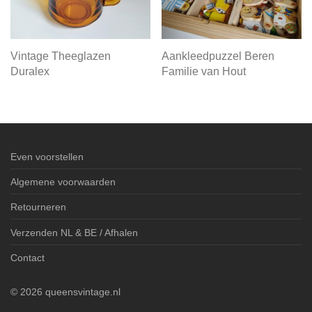
Vintage Theeglazen
Aankleedpuzzel Beren
Duralex
Familie van Hout
Even voorstellen
Algemene voorwaarden
Retourneren
Verzenden NL & BE / Afhalen
Contact
©
2026
queensvintage.nl