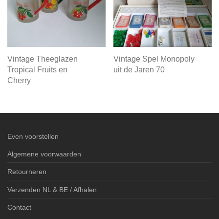
Vintage Theeglazen
Vintage Spel Monopoly
Tropical Fruits en
uit de Jaren 70
Cherry
Even voorstellen
Algemene voorwaarden
Retourneren
Verzenden NL & BE / Afhalen
Contact