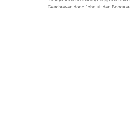
Geschreven door: John uit den Boogaar
Hardcover, heeft gebruikssporen.
Categorie:
Ve
Gerelateerde producten