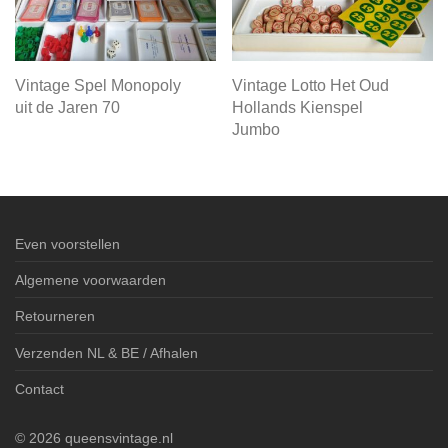
Vintage Spel Monopoly
Vintage Lotto Het Oud
uit de Jaren 70
Hollands Kienspel
Jumbo
Even voorstellen
Algemene voorwaarden
Retourneren
Verzenden NL & BE / Afhalen
Contact
©
2026
queensvintage.nl