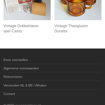
Vintage Dobbelsteen
Vintage Theeglazen
spel Cassy
Duralex
Even voorstellen
Algemene voorwaarden
Retourneren
Verzenden NL & BE / Afhalen
Contact