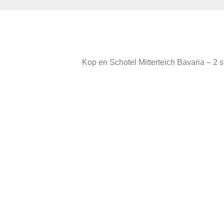
Kop en Schotel Mitterteich Bavaria – 2 s
Kleur: groen / goud
In goede vintage staat
Andere suggesties…