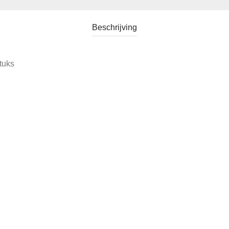
Beschrijving
tuks
Categorie:
Verkocht
Tag:
Kop en Schotel Mitterteich Bavaria