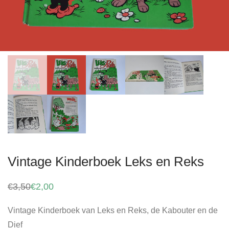
Vintage Kinderboek Leks en Reks
€
3,50
€
2,00
Oorspronkelijke
Huidige
prijs
prijs
was:
is:
Vintage Kinderboek van Leks en Reks, de Kabouter en de
€3,50.
€2,00.
Dief