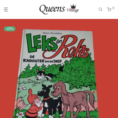
0
-
43
%