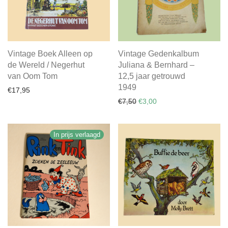
Vintage Boek Alleen op
Vintage Gedenkalbum
de Wereld / Negerhut
Juliana & Bernhard –
van Oom Tom
12,5 jaar getrouwd
1949
€
17,95
Oorspronkelijke prijs was: €
Huidige prijs is: €3,00.
€
7,50
€
3,00
In prijs verlaagd