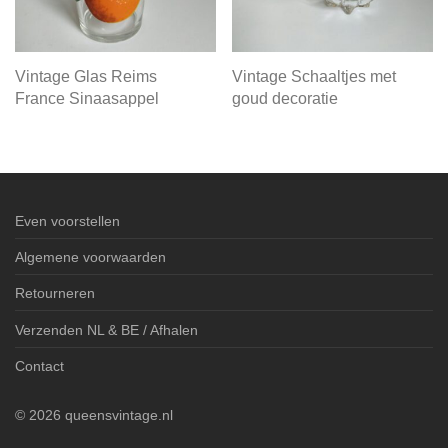
Vintage Glas Reims
Vintage Schaaltjes met
France Sinaasappel
goud decoratie
Even voorstellen
Algemene voorwaarden
Retourneren
Verzenden NL & BE / Afhalen
Contact
©
2026
queensvintage.nl