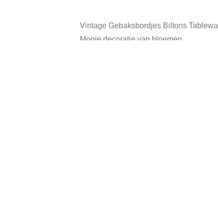
Vintage Gebaksbordjes Biltons Tableware
Mooie decoratie van bloemen.
De kleur van het gebaksbordje: crème,
Diameter bordje: 17 cm.
In goede vintage staat.
Categorie:
Verkocht
Gerelateerde producten