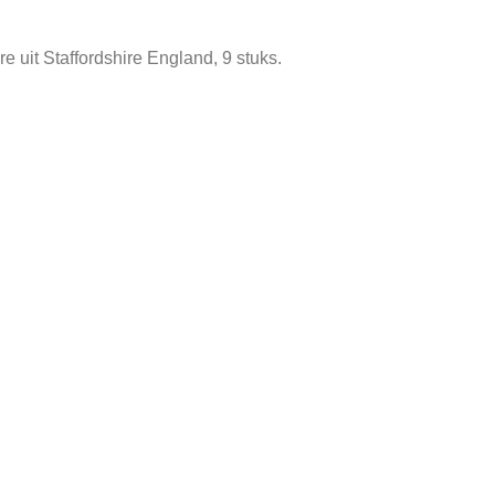
 uit Staffordshire England, 9 stuks.
 mosgroen met warm geel.
Tags:
biltons tableware
,
gebaksbordje
,
serviesgoed
,
staffordshire engla