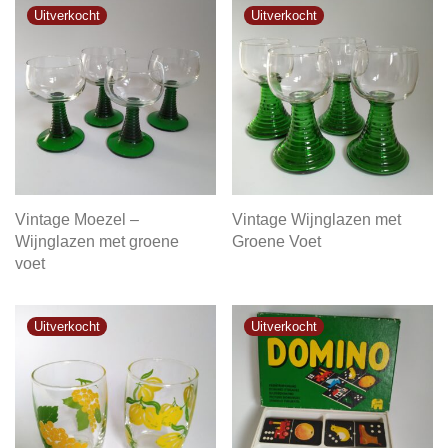
Vintage Moezel –
Vintage Wijnglazen met
Wijnglazen met groene
Groene Voet
voet