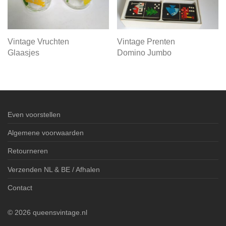
Vintage Vruchten
Vintage Prenten
Glaasjes
Domino Jumbo
Even voorstellen
Algemene voorwaarden
Retourneren
Verzenden NL & BE / Afhalen
Contact
©
2026
queensvintage.nl