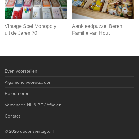
Vintage Spel Monopoly
Aankleedpuzzel Beren
uit de Jaren 70
Familie van Hout
Even voorstellen
Algemene voorwaarden
Retourneren
Verzenden NL & BE / Afhalen
Contact
©
2026
queensvintage.nl