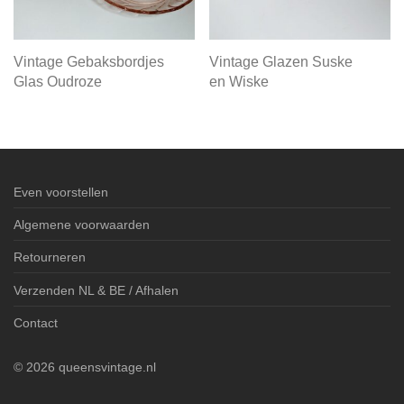
Vintage Gebaksbordjes
Vintage Glazen Suske
Glas Oudroze
en Wiske
Even voorstellen
Algemene voorwaarden
Retourneren
Verzenden NL & BE / Afhalen
Contact
©
2026
queensvintage.nl