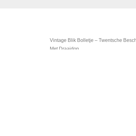
Vintage Blik Bolletje – Twentsche Besch
Met Draaidop.
Hoogte 21,5 cm.
In vintage staat.
Heeft gebruikssporen.