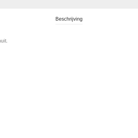
Beschrijving
uit.
Categorie:
Verkocht
Tag:
Vintage Blik Bolletje Twentsche Beschuit