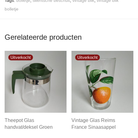
Tags:
bolletje
,
twentsche beschuit
,
vintage blik
,
vintage blik
bolletje
Gerelateerde producten
Theepot Glas
Vintage Glas Reims
handvat/deksel Groen
France Sinaasappel