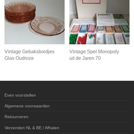
Vintage Gebaksbordjes
Vintage Spel Monopoly
Glas Oudroze
uit de Jaren 70
Even voorstellen
Algemene voorwaarden
Retourneren
Verzenden NL & BE / Afhalen