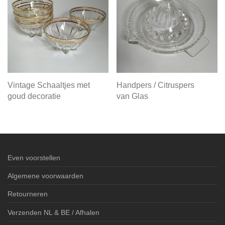
Vintage Schaaltjes met
Handpers / Citruspers
goud decoratie
van Glas
Even voorstellen
Algemene voorwaarden
Retourneren
Verzenden NL & BE / Afhalen