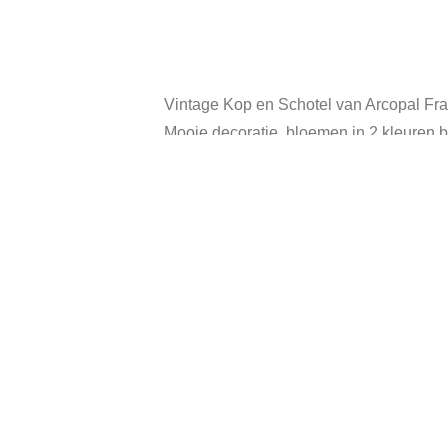
Vintage Kop en Schotel van Arcopal Fra
Mooie decoratie, bloemen in 2 kleuren 
Diameter schotel: 16 cm.
Diameter kop (groot): 9,5 cm
Categorie:
Ve
Andere suggesties…