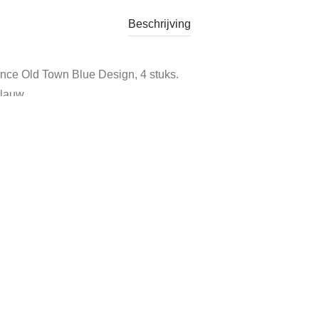
Beschrijving
nce Old Town Blue Design, 4 stuks.
blauw.
rkocht
Tags:
arcopal
,
arcopal france
,
arcopal kop en schotel
,
old tow