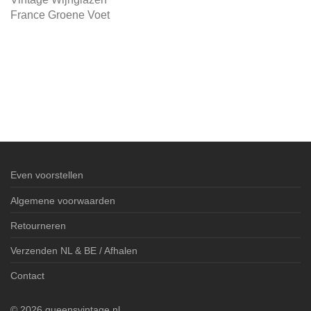
France Groene Voet
Even voorstellen
Algemene voorwaarden
Retourneren
Verzenden NL & BE / Afhalen
Contact
©
2026
queensvintage.nl