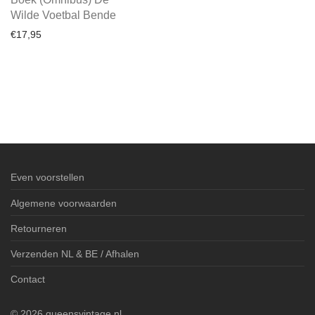
Wilde Voetbal Bende
€
17,95
Even voorstellen
Algemene voorwaarden
Retourneren
Verzenden NL & BE / Afhalen
Contact
©
2026
queensvintage.nl