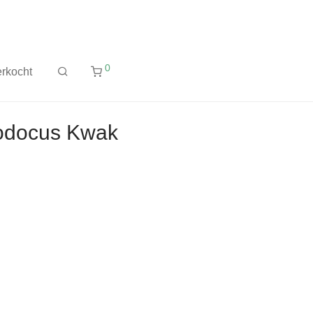
0
rkocht
Jodocus Kwak