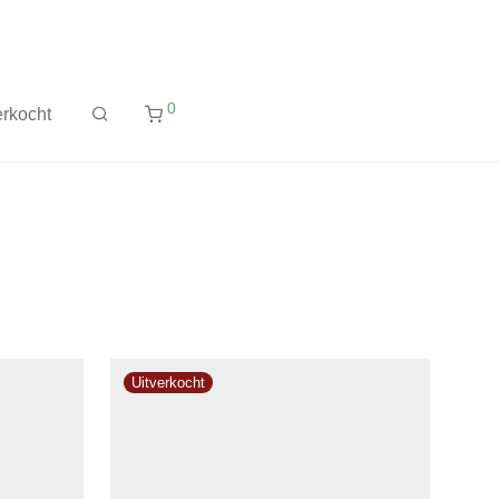
0
rkocht