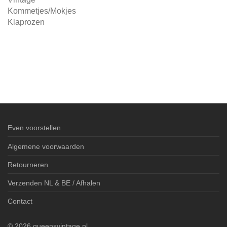
Kommetjes/Mokjes
Klaprozen
Even voorstellen
Algemene voorwaarden
Retourneren
Verzenden NL & BE / Afhalen
Contact
©
2026
queensvintage.nl