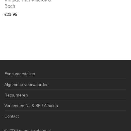
Boch
€
21,95
Even voorstellen
Algemene voorwaarden
Retourneren
Verzenden NL & BE / Afhalen
Contact
©
2026
queensvintage.nl