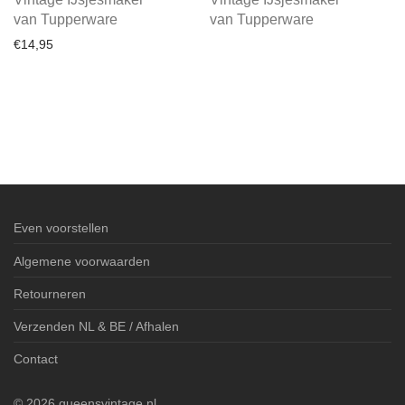
van Tupperware
van Tupperware
€
14,95
Even voorstellen
Algemene voorwaarden
Retourneren
Verzenden NL & BE / Afhalen
Contact
©
2026
queensvintage.nl