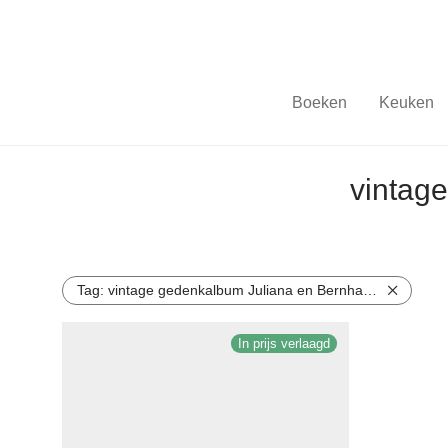
Boeken
Keuken
vintag
Tag:
vintage gedenkalbum Juliana en Bernhard 1949
In prijs verlaagd