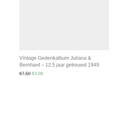
Vintage Gedenkalbum Juliana &
Bernhard – 12,5 jaar getrouwd 1949
Oorspronkelijke prijs was: €7,50.
Huidige prijs is: €3,00.
€
7,50
€
3,00