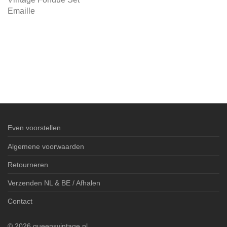
Emaille
Even voorstellen
Algemene voorwaarden
Retourneren
Verzenden NL & BE / Afhalen
Contact
©
2026
queensvintage.nl