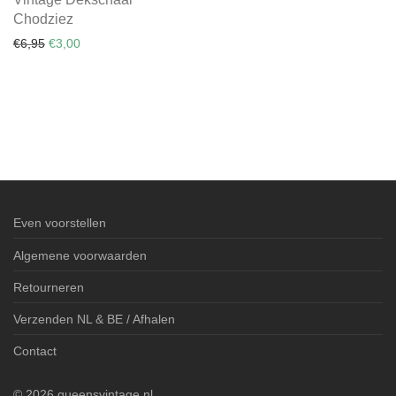
Chodziez
Oorspronkelijke prijs was: €6,95.
Huidige prijs is: €3,00.
€
6,95
€
3,00
Even voorstellen
Algemene voorwaarden
Retourneren
Verzenden NL & BE / Afhalen
Contact
©
2026
queensvintage.nl