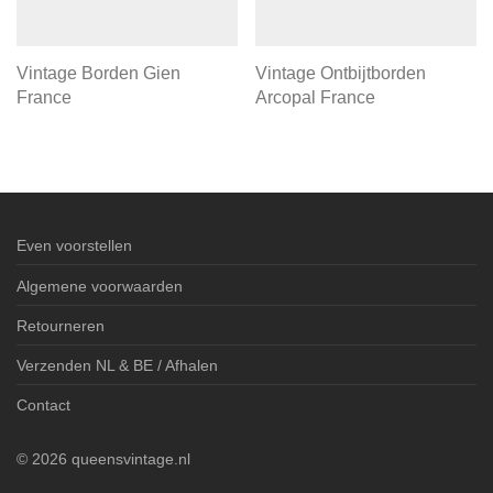
Vintage Borden Gien
Vintage Ontbijtborden
France
Arcopal France
Even voorstellen
Algemene voorwaarden
Retourneren
Verzenden NL & BE / Afhalen
Contact
©
2026
queensvintage.nl