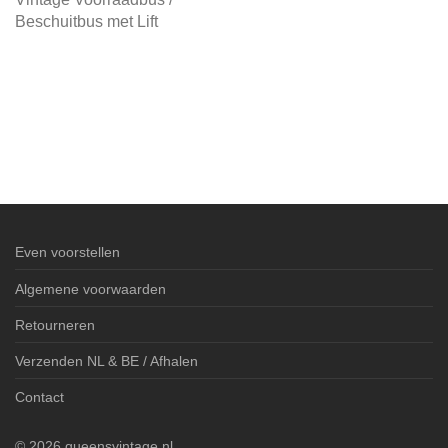
Beschuitbus met Lift
Even voorstellen
Algemene voorwaarden
Retourneren
Verzenden NL & BE / Afhalen
Contact
©
2026
queensvintage.nl