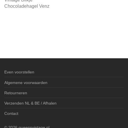
Chocoladehagel Venz
Even voorstellen
Algemene voorwaarden
Retourneren
Verzenden NL & BE / Afhalen
Contact
©
2026
queensvintage.nl