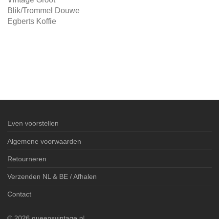
Blik/Trommel Douwe
Egberts Koffie
Even voorstellen
Algemene voorwaarden
Retourneren
Verzenden NL & BE / Afhalen
Contact
©
2026
queensvintage.nl