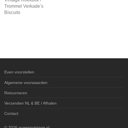
Trommel Verkade’s
Biscuits
Even voorstellen
Algemene voorwaarden
Retourneren
Verzenden NL & BE / Afhalen
Contact
©
2026
queensvintage.nl