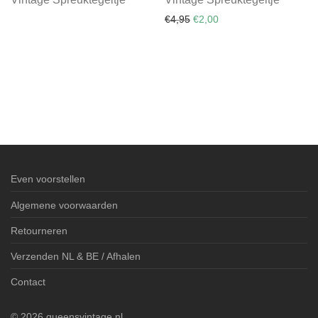
Oorspronkelijke prijs was: €
Huidige prijs is: €2,00.
€
4,95
€
2,00
Even voorstellen
Algemene voorwaarden
Retourneren
Verzenden NL & BE / Afhalen
Contact
©
2026
queensvintage.nl