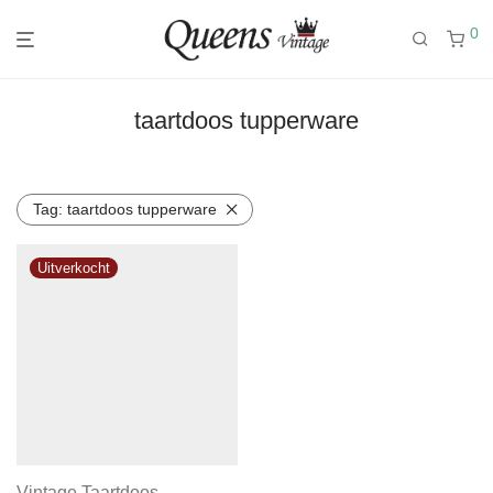
0
taartdoos tupperware
Tag:
taartdoos tupperware
Vintage Taartdoos