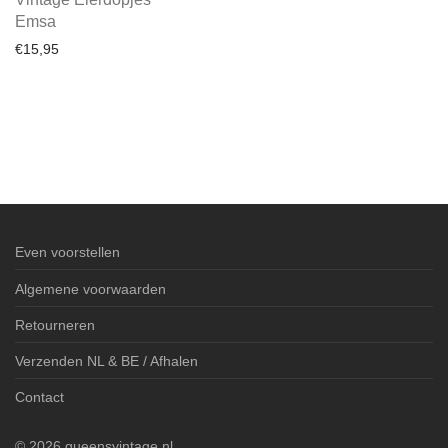
Emsa
€
15,95
Even voorstellen
Algemene voorwaarden
Retourneren
Verzenden NL & BE / Afhalen
Contact
©
2026
queensvintage.nl