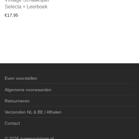
Selecta + Leerboek
€
17,95
Even voorstellen
Algemene voorwaarden
Retourneren
Verzenden NL & BE / Afhalen
Contact
©
2026
queensvintage.nl