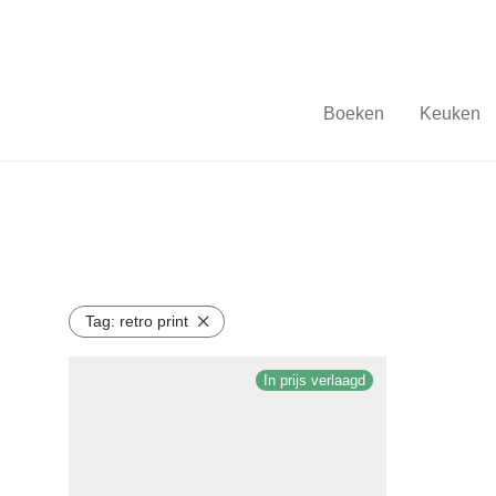
Boeken
Keuken
Tag:
retro print
In prijs verlaagd