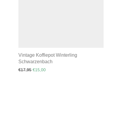
Vintage Koffiepot Winterling
Schwarzenbach
Oorspronkelijke prijs was: €17,95.
Huidige prijs is: €15,00.
€
17,95
€
15,00