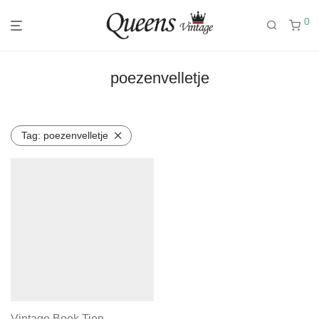
0
poezenvelletje
Tag:
poezenvelletje
Vintage Boek Tien