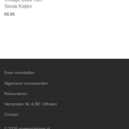
Stoute Katjes
€
8,95
Even voorstellen
Algemene voorwaarden
Retourneren
Verzenden NL & BE / Afhalen
Contact
©
2026
queensvintage.nl