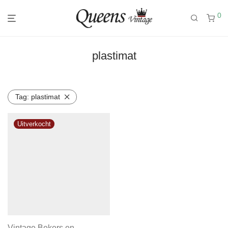
0
plastimat
Tag:
plastimat
Vintage Bekers en