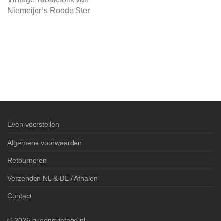
Niemeijer’s Roode Ster
Even voorstellen
Algemene voorwaarden
Retourneren
Verzenden NL & BE / Afhalen
Contact
©
2026
queensvintage.nl