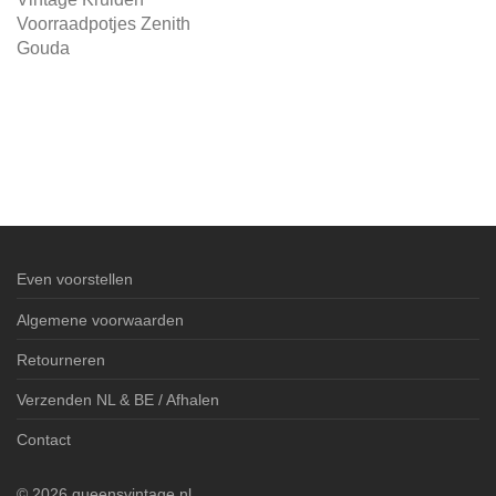
Voorraadpotjes Zenith
Gouda
Even voorstellen
Algemene voorwaarden
Retourneren
Verzenden NL & BE / Afhalen
Contact
©
2026
queensvintage.nl