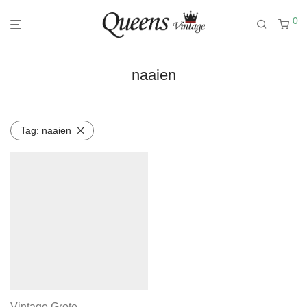
0
naaien
Tag:
naaien
Vintage Grote