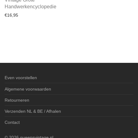
Handwerkencyclopedie
€
16,95
Even voorstellen
Algemene voorwaarden
Retourneren
Verzenden NL & BE / Afhalen
Contact
©
2026
queensvintage.nl