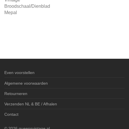
Broodschaal/Dienblad
Mepal
Even voorstellen
Algemene voorwaarden
Retourneren
Verzenden NL & BE / Afhalen
Contact
©
2026
queensvintage.nl