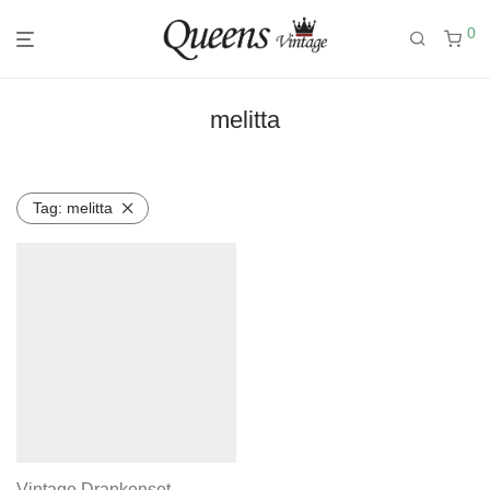
0
melitta
Tag:
melitta
Vintage Drankenset