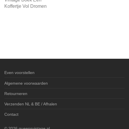
Koffertje Vol Dromen
Even voorstellen
Algemene voorwaarden
Retourneren
Verzenden NL & BE / Afhalen
Contact
©
2026
queensvintage.nl