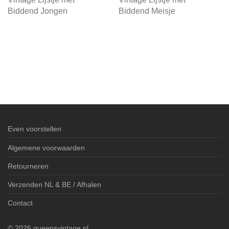
Biddend Jongen
Biddend Meisje
Even voorstellen
Algemene voorwaarden
Retourneren
Verzenden NL & BE / Afhalen
Contact
©
2026
queensvintage.nl