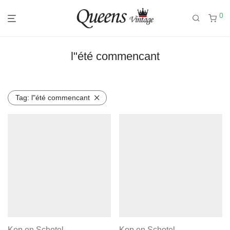
0
l"été commencant
Tag:
l"été commencant
Kop en Schotel
Kop en Schotel