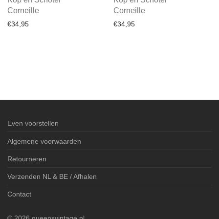
Corneille
Corneille
€
34,95
€
34,95
Even voorstellen
Algemene voorwaarden
Retourneren
Verzenden NL & BE / Afhalen
Contact
©
2026
queensvintage.nl