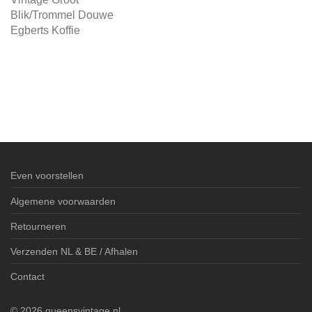
Blik/Trommel Douwe
Egberts Koffie
Even voorstellen
Algemene voorwaarden
Retourneren
Verzenden NL & BE / Afhalen
Contact
©
2026
queensvintage.nl