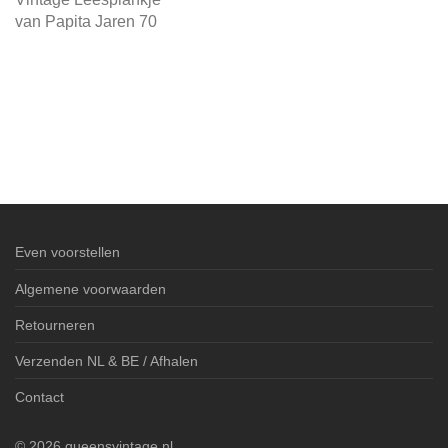
van Papita Jaren 70
Even voorstellen
Algemene voorwaarden
Retourneren
Verzenden NL & BE / Afhalen
Contact
©
2026
queensvintage.nl