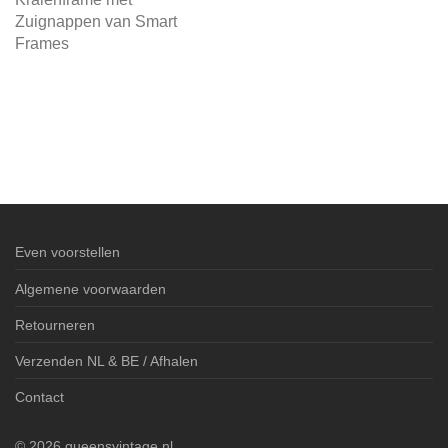
Zuignappen van Smart
Frames
Even voorstellen
Algemene voorwaarden
Retourneren
Verzenden NL & BE / Afhalen
Contact
©
2026
queensvintage.nl